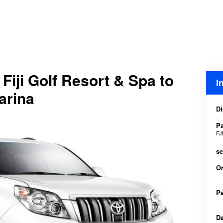
 Fiji Golf Resort & Spa to
I
arina
Di
P
FJ
se
O
Pa
Da