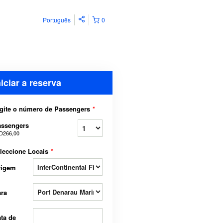
Português
0
niciar a reserva
gite o número de Passengers
*
assengers
D266,00
leccione Locais
*
rigem
ra
ta de