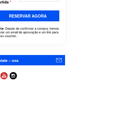
rtida
*
RESERVAR AGORA
Depois de confirmar a compra, iremos
ta:
viar um email de aprovação e um link para
seu voucher..
tate – nos