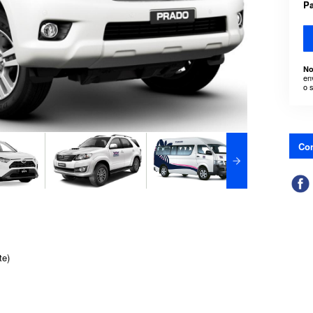
Pa
No
en
o 
Con
te)