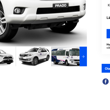
K
L
Hu
sä
Ota