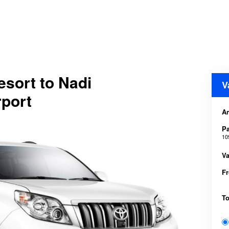
sort to Nadi
V
rport
A
P
10
Va
F
T