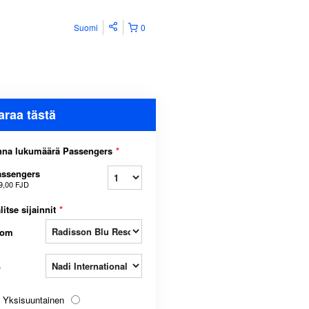
Suomi
0
araa tästä
nna lukumäärä Passengers
*
assengers
9,00 FJD
litse sijainnit
*
rom
o
Yksisuuntainen