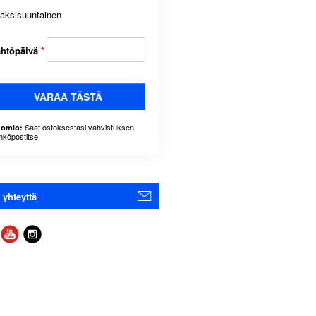
aksisuuntainen
ähtöpäivä
*
VARAA TÄSTÄ
Saat ostoksestasi vahvistuksen
omio:
hköpostitse.
 yhteyttä